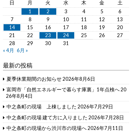
日
月
火
水
木
金
土
f
o
1
2
3
4
5
6
r:
7
8
9
10
11
12
13
14
15
16
17
18
19
20
21
22
23
24
25
26
27
28
29
30
31
« 4月
6月 »
最新の投稿
夏季休業期間のお知らせ
2026年8月6日
富岡市「自然エネルギーで暮らす庫裏」1年点検へ
20
26年8月4日
中之条町の現場 上棟しました
2026年7月29日
中之条町の現場 建て方に入りました
2026年7月28日
中之条町の現場から渋川市の現場へ
2026年7月11日